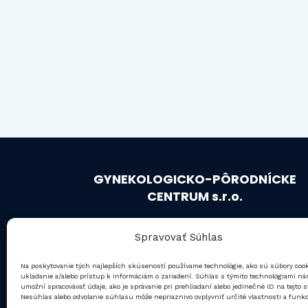
GYNEKOLOGICKO-PÔRODNÍCKE
CENTRUM s.r.o.
IČO: 36 364 291
Spravovať Súhlas
Starostlivosť a preventívne vyšetrenia pre
Na poskytovanie tých najlepších skúseností používame technológie, ako sú súbory coo
všetky vekové kategórie žien.
ukladanie a/alebo prístup k informáciám o zariadení. Súhlas s týmito technológiami n
umožní spracovávať údaje, ako je správanie pri prehliadaní alebo jedinečné ID na tejto s
Nesúhlas alebo odvolanie súhlasu môže nepriaznivo ovplyvniť určité vlastnosti a funkc