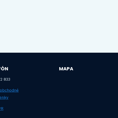
FÓN
MAPA
2 833
 obchodné
enky
PR