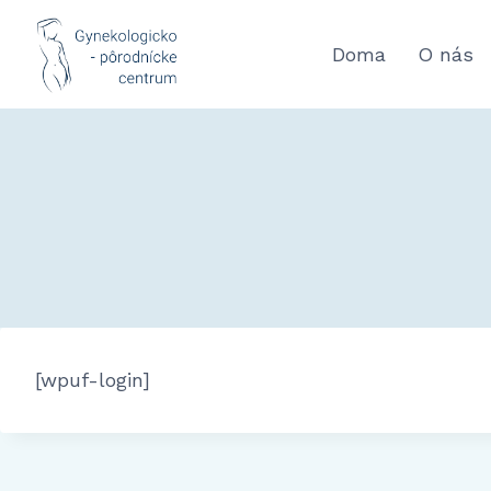
Doma
O nás
[wpuf-login]