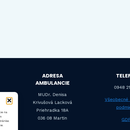
ADRESA
TELE
AMBULANCIE
0948 21
MUDr. Denisa
Všeobecné
Krivušová Lacková
podmi
Priehradka 18A
kie na
ám
036 08 Martin
GD
tránke.
ie.