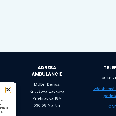
ADRESA
TELE
AMBULANCIE
0948 21
MUDr. Denisa
Všeobecné
Krivušová Lacková
podmi
Priehradka 18A
kie na
ám
036 08 Martin
GD
tránke.
ie.