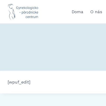
Doma
O nás
[wpuf_edit]