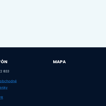
FÓN
MAPA
2 833
 obchodné
enky
PR