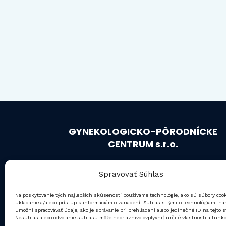
GYNEKOLOGICKO-PÔRODNÍCKE
CENTRUM s.r.o.
IČO: 36 364 291
Spravovať Súhlas
Starostlivosť a preventívne vyšetrenia pre
Na poskytovanie tých najlepších skúseností používame technológie, ako sú súbory coo
všetky vekové kategórie žien.
ukladanie a/alebo prístup k informáciám o zariadení. Súhlas s týmito technológiami n
umožní spracovávať údaje, ako je správanie pri prehliadaní alebo jedinečné ID na tejto s
Nesúhlas alebo odvolanie súhlasu môže nepriaznivo ovplyvniť určité vlastnosti a funkc