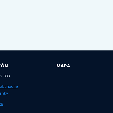
FÓN
MAPA
2 833
 obchodné
enky
PR