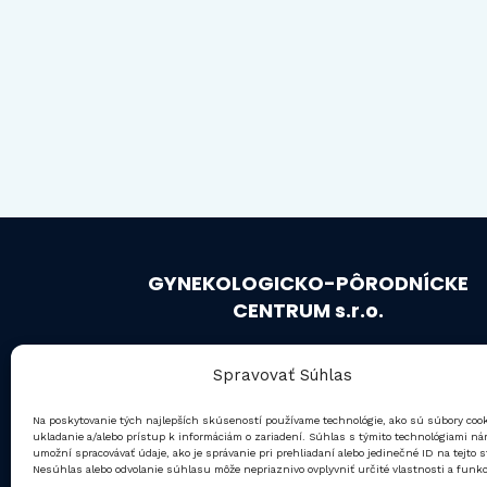
GYNEKOLOGICKO-PÔRODNÍCKE
CENTRUM s.r.o.
IČO: 36 364 291
Spravovať Súhlas
Starostlivosť a preventívne vyšetrenia pre
Na poskytovanie tých najlepších skúseností používame technológie, ako sú súbory coo
všetky vekové kategórie žien.
ukladanie a/alebo prístup k informáciám o zariadení. Súhlas s týmito technológiami n
umožní spracovávať údaje, ako je správanie pri prehliadaní alebo jedinečné ID na tejto s
Nesúhlas alebo odvolanie súhlasu môže nepriaznivo ovplyvniť určité vlastnosti a funkc