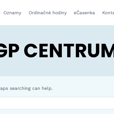
Oznamy
Ordinačné hodiny
eČasenka
Kont
 GP CENTRU
haps searching can help.