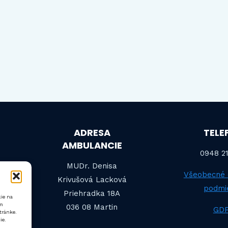
ADRESA
TELE
AMBULANCIE
0948 21
MUDr. Denisa
Všeobecné
Krivušová Lacková
podmi
Priehradka 18A
kie na
ám
036 08 Martin
GD
tránke.
ie.